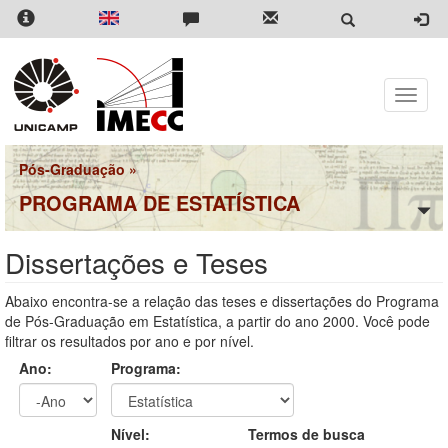
Pular
para
o
conteúdo
principal
Toggle
naviga
Pós-Graduação
»
PROGRAMA DE ESTATÍSTICA
Dissertações e Teses
Abaixo encontra-se a relação das teses e dissertações do Programa
de Pós-Graduação em Estatística, a partir do ano 2000. Você pode
filtrar os resultados por ano e por nível.
Ano:
Programa:
Ano
Ano:
Nível:
Termos de busca