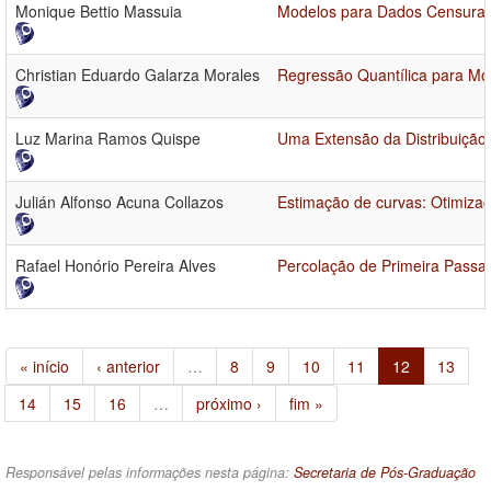
Monique Bettio Massuia
Modelos para Dados Censurado
Christian Eduardo Galarza Morales
Regressão Quantílica para Mod
Luz Marina Ramos Quispe
Uma Extensão da Distribuição
Julián Alfonso Acuna Collazos
Estimação de curvas: Otimiza
Rafael Honório Pereira Alves
Percolação de Primeira Pass
« início
‹ anterior
…
8
9
10
11
12
13
14
15
16
…
próximo ›
fim »
Responsável pelas informações nesta página:
Secretaria de Pós-Graduação