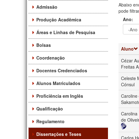
Abaixo en
Admissão
pode filtr
Ano:
Produção Acadêmica
Áreas e Linhas de Pesquisa
Ano
Ano:
Bolsas
Aluno
Coordenação
Cézar Au
Freitas 
Docentes Credenciados
Celeste 
Alunos Matriculados
Cónsul
Proficiência em Inglês
Caroline 
Sakamot
Qualificação
Carolina
de Olivei
Regulamento
Dissertações e Teses
Carlos H