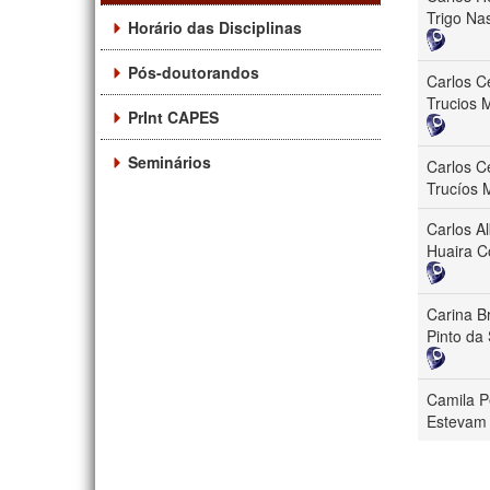
Trigo Nas
Horário das Disciplinas
Pós-doutorandos
Carlos C
Trucios 
PrInt CAPES
Seminários
Carlos C
Trucíos 
Carlos Al
Huaira C
Carina B
Pinto da 
Camila P
Estevam