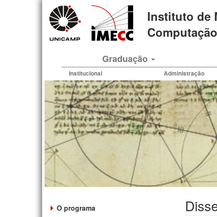
Pular
Instituto de
para
o
Computação 
conteúdo
principal
Graduação
Institucional
Administração
Disse
O programa