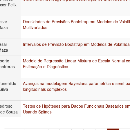
ser Felix
esar
Densidades de Previsões Bootstrap em Modelos de Volatil
Maza
Multivariados
ésar
Intervalos de Previsão Bootstrap em Modelos de Volatilid
Maza
berto
Modelo de Regressão Linear Mistura de Escala Normal 
ontreras
Estimação e Diagnóstico
runehilde
Avanços na modelagem Bayesiana paramétrica e semi-pa
Silva
longitudinais complexos
edroso
Testes de Hipóteses para Dados Funcionais Baseados em
 de Souza
Usando Splines