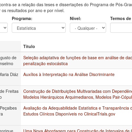
contra-se a relação das teses e dissertações do Programa de Pós-Grad
ar os resultados por ano e por nível.
Programa:
Nível:
Termos de
Título
gusto de
Seleção adaptativa de funções de base em análise de dad
Anselmo
penalização estocástica
Maria Diáz
Auxílios à Interpretação na Análise Discriminante
de Freitas
Construção de Distribuições Multivariadas com Dependênc
o
Modelos Hierárquicos Arquimedianos, Modelos Pair-Cópul
 Peçaibes
Avaliação da Adequabilidade Estatística e Transparênci
ra
Estudos Clínicos Disponíveis no ClinicalTrials.gov
enrique
Uma Nova Abordagem para Construção de Intervalos de C