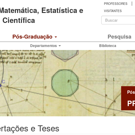
|
PROFESSORES
 Matemática, Estatística e
VISITANTES
Formulá
Científica
de
Buscar
Pós-Graduação
Pesquisa
busca
Departamentos
Biblioteca
Pós
P
rtações e Teses