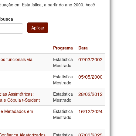
uação em Estatística, a partir do ano 2000. Você
 busca
Aplicar
Programa
Data
07/03/2003
os funcionais via
Estatística
Mestrado
05/05/2000
Estatística
Mestrado
28/02/2012
ias Assimétricas:
Estatística
a e Cópula t-Student
Mestrado
16/12/2024
a de Metadados em
Estatística
Mestrado
07/03/2025
onfiança Aleatorizados
Estatística