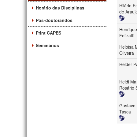
Hilário 
Horário das Disciplinas
de Arauj
Pós-doutorandos
Henriqu
PrInt CAPES
Felizatti
Seminários
Heloisa 
Oliveira
Helder P
Heidi Ma
Rosário 
Gustavo 
Tasca