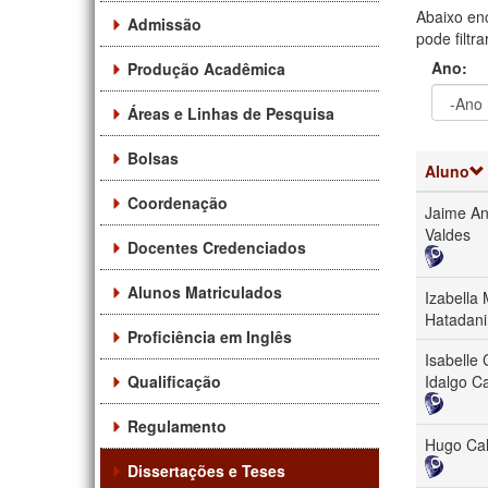
Abaixo en
Admissão
pode filtr
Ano:
Produção Acadêmica
Áreas e Linhas de Pesquisa
Ano
Ano:
Bolsas
Aluno
Coordenação
Jaime An
Valdes
Docentes Credenciados
Alunos Matriculados
Izabella
Hatadani
Proficiência em Inglês
Isabelle 
Qualificação
Idalgo Ca
Regulamento
Hugo Cal
Dissertações e Teses