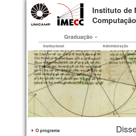
Pular
Instituto de
para
o
Computação 
conteúdo
principal
Graduação
Institucional
Administração
Disse
O programa