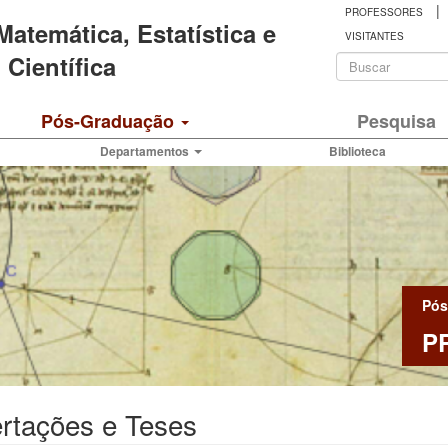
|
PROFESSORES
 Matemática, Estatística e
VISITANTES
Formulá
Científica
de
Buscar
Pós-Graduação
Pesquisa
busca
Departamentos
Biblioteca
Pós
P
rtações e Teses