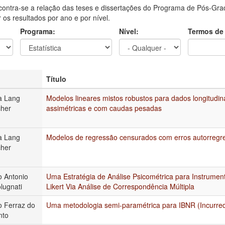
contra-se a relação das teses e dissertações do Programa de Pós-Grad
ar os resultados por ano e por nível.
Programa:
Nível:
Termos de
Título
a Lang
Modelos lineares mistos robustos para dados longitudin
her
assimétricas e com caudas pesadas
a Lang
Modelos de regressão censurados com erros autorregr
her
 Antonio
Uma Estratégia de Análise Psicométrica para Instrume
lugnati
Likert Via Análise de Correspondência Múltipla
 Ferraz do
Uma metodologia semi-paramétrica para IBNR (Incurred
nto