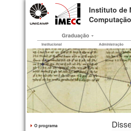
Pular
Instituto de
para
o
Computação 
conteúdo
principal
Graduação
Institucional
Administração
Disse
O programa