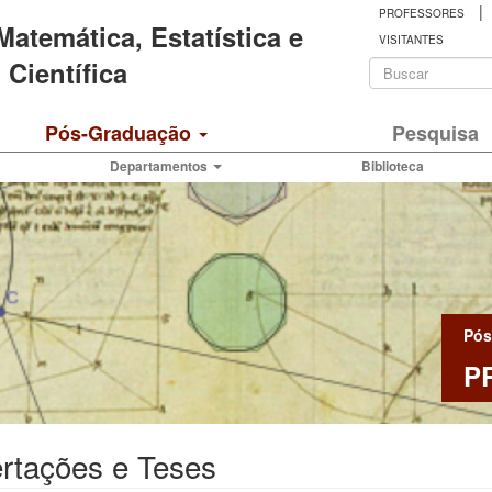
|
PROFESSORES
 Matemática, Estatística e
VISITANTES
Formulá
Científica
de
Buscar
Pós-Graduação
Pesquisa
busca
Departamentos
Biblioteca
Pós
P
rtações e Teses