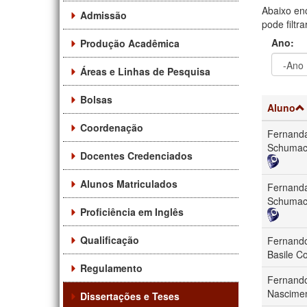
Abaixo en
Admissão
pode filtr
Ano:
Produção Acadêmica
Áreas e Linhas de Pesquisa
Ano
Ano:
Bolsas
Aluno
Coordenação
Fernand
Schumac
Docentes Credenciados
Alunos Matriculados
Fernand
Schumac
Proficiência em Inglês
Qualificação
Fernando
Basile Co
Regulamento
Fernando
Nascime
Dissertações e Teses