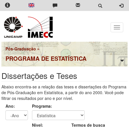
Pular
para
o
conteúdo
principal
Toggle
naviga
Pós-Graduação
»
PROGRAMA DE ESTATÍSTICA
Dissertações e Teses
Abaixo encontra-se a relação das teses e dissertações do Programa
de Pós-Graduação em Estatística, a partir do ano 2000. Você pode
filtrar os resultados por ano e por nível.
Ano:
Programa:
Ano
Ano:
Nível:
Termos de busca