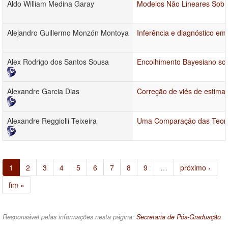
Aldo William Medina Garay
Modelos Não Lineares Sob a
Alejandro Guillermo Monzón Montoya
Inferência e diagnóstico e
Alex Rodrigo dos Santos Sousa
Encolhimento Bayesiano sob
Alexandre Garcia Dias
Correção de viés de estimad
Alexandre Reggiolli Teixeira
Uma Comparação das Teorias
1
2
3
4
5
6
7
8
9
…
próximo ›
fim »
Responsável pelas informações nesta página:
Secretaria de Pós-Graduação