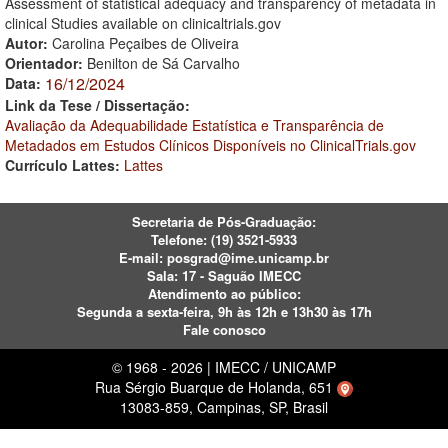
Assessment of statistical adequacy and transparency of metadata in
clinical Studies available on clinicaltrials.gov
Autor:
Carolina Peçaibes de Oliveira
Orientador:
Benilton de Sá Carvalho
16/12/2024
Data:
Link da Tese / Dissertação:
Avaliação da Adequabilidade Estatística e Transparência de
Metadados em Estudos Clínicos Disponíveis no ClinicalTrials.gov
Currículo Lattes:
Lattes
Secretaria de Pós-Graduação:
Telefone:
(19) 3521-5933
E-mail:
posgrad@ime.unicamp.br
Sala: 17 - Saguão IMECC
Atendimento ao público:
Segunda a sexta-feira, 9h às 12h e 13h30 às 17h
Fale conosco
© 1968 - 2026 | IMECC / UNICAMP
Rua Sérgio Buarque de Holanda, 651
13083-859, Campinas, SP, Brasil