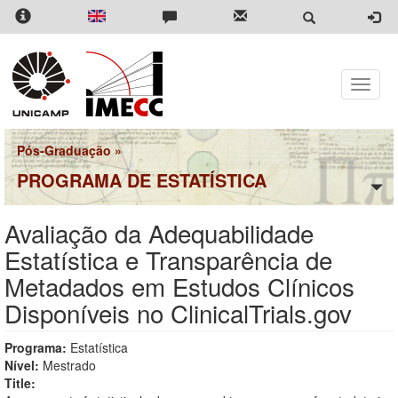
Pular
para
o
conteúdo
principal
Toggle
naviga
Pós-Graduação
»
PROGRAMA DE ESTATÍSTICA
Avaliação da Adequabilidade
Estatística e Transparência de
Metadados em Estudos Clínicos
Disponíveis no ClinicalTrials.gov
Programa:
Estatística
Nível:
Mestrado
Title: