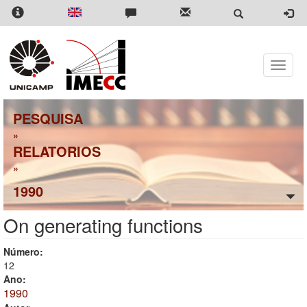
Pular
para
o
conteúdo
principal
Toggle
naviga
PESQUISA
»
RELATORIOS
»
1990
On generating functions
Número:
12
Ano:
1990