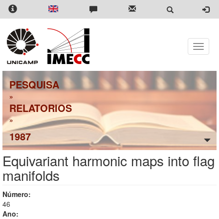
Pular
para
o
conteúdo
principal
Toggle
naviga
PESQUISA
»
RELATORIOS
»
1987
Equivariant harmonic maps into flag
manifolds
Número:
46
Ano: