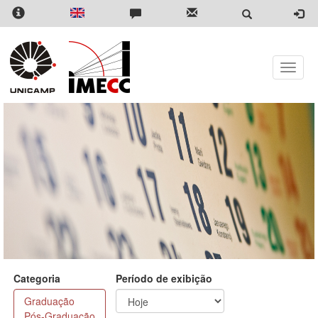
Pular
para
o
conteúdo
principal
Toggle
naviga
Categoria
Período de exibição