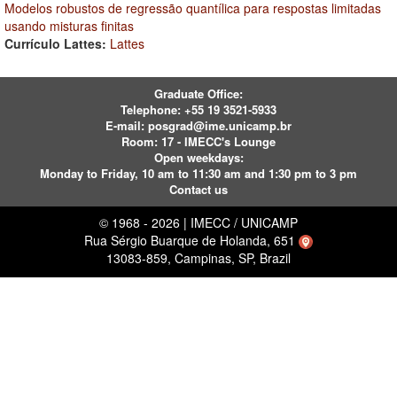
Modelos robustos de regressão quantílica para respostas limitadas
usando misturas finitas
Currículo Lattes:
Lattes
Graduate Office:
Telephone:
+55 19 3521-5933
E-mail:
posgrad@ime.unicamp.br
Room: 17 - IMECC's Lounge
Open weekdays:
Monday to Friday, 10 am to 11:30 am and 1:30 pm to 3 pm
Contact us
© 1968 - 2026 | IMECC / UNICAMP
Rua Sérgio Buarque de Holanda, 651
13083-859, Campinas, SP, Brazil