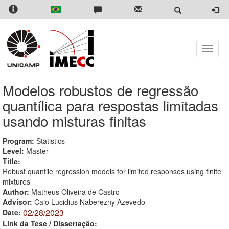
Skip
to
main
content
Toggle
naviga
Modelos robustos de regressão
quantílica para respostas limitadas
usando misturas finitas
Program:
Statistics
Level:
Master
Title:
Robust quantile regression models for limited responses using finite
mixtures
Author:
Matheus Oliveira de Castro
Advisor:
Caio Lucidius Naberezny Azevedo
02/28/2023
Date:
Link da Tese / Dissertação: