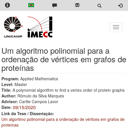
Skip
to
main
content
Toggle
naviga
Um algoritmo polinomial para a
ordenação de vértices em grafos de
proteínas
Program:
Applied Mathematics
Level:
Master
Title:
A polynomial algorithm to find a vertex order of protein graphs
Author:
Rômulo da Silva Marques
Advisor:
Carlile Campos Lavor
09/15/2020
Date:
Link da Tese / Dissertação:
Um algoritmo polinomial para a ordenação de vértices em grafos de
proteínas