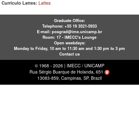
Currículo Lattes:
Lattes
Graduate Office:
Telephone:
+55 19 3521-5933
E-mail:
posgrad@ime.unicamp.br
Room: 17 - IMECC's Lounge
Open weekdays:
Monday to Friday, 10 am to 11:30 am and 1:30 pm to 3 pm
Contact us
© 1968 - 2026 | IMECC / UNICAMP
Rua Sérgio Buarque de Holanda, 651
13083-859, Campinas, SP, Brazil