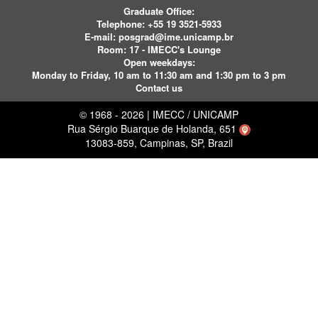
Graduate Office:
Telephone:
+55 19 3521-5933
E-mail:
posgrad@ime.unicamp.br
Room: 17 - IMECC's Lounge
Open weekdays:
Monday to Friday, 10 am to 11:30 am and 1:30 pm to 3 pm
Contact us
© 1968 - 2026 | IMECC / UNICAMP
Rua Sérgio Buarque de Holanda, 651
13083-859, Campinas, SP, Brazil