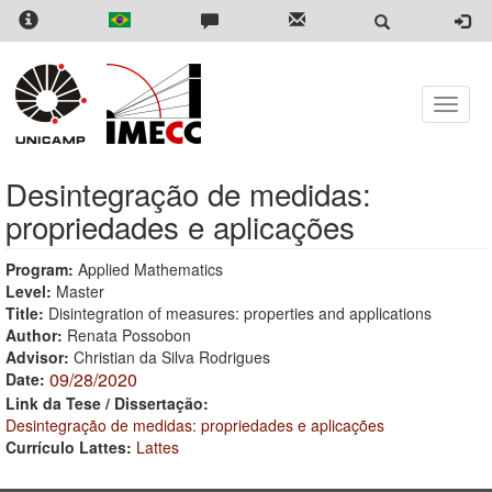
Skip
to
main
content
Toggle
naviga
Desintegração de medidas:
propriedades e aplicações
Program:
Applied Mathematics
Level:
Master
Title:
Disintegration of measures: properties and applications
Author:
Renata Possobon
Advisor:
Christian da Silva Rodrigues
09/28/2020
Date:
Link da Tese / Dissertação:
Desintegração de medidas: propriedades e aplicações
Currículo Lattes:
Lattes