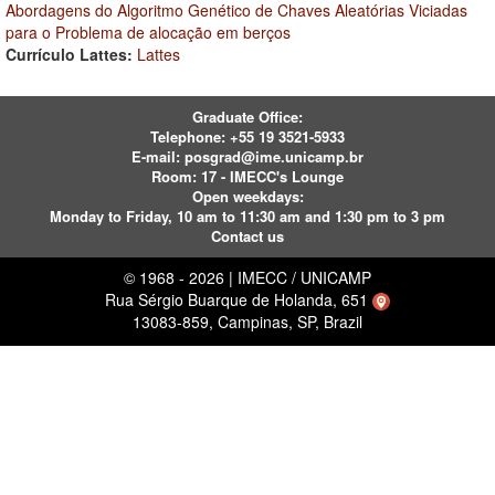
Abordagens do Algoritmo Genético de Chaves Aleatórias Viciadas
para o Problema de alocação em berços
Currículo Lattes:
Lattes
Graduate Office:
Telephone:
+55 19 3521-5933
E-mail:
posgrad@ime.unicamp.br
Room: 17 - IMECC's Lounge
Open weekdays:
Monday to Friday, 10 am to 11:30 am and 1:30 pm to 3 pm
Contact us
© 1968 - 2026 | IMECC / UNICAMP
Rua Sérgio Buarque de Holanda, 651
13083-859, Campinas, SP, Brazil