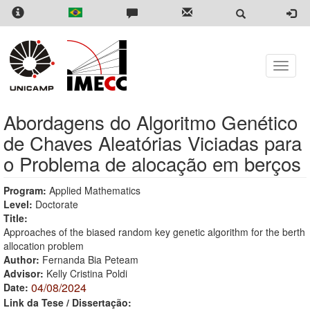
Skip
to
main
content
Toggle
naviga
Abordagens do Algoritmo Genético
de Chaves Aleatórias Viciadas para
o Problema de alocação em berços
Program:
Applied Mathematics
Level:
Doctorate
Title:
Approaches of the biased random key genetic algorithm for the berth
allocation problem
Author:
Fernanda Bia Peteam
Advisor:
Kelly Cristina Poldi
04/08/2024
Date:
Link da Tese / Dissertação: