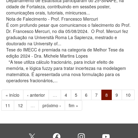
Departamento de Estatística participaram do 25ºSINAPE, na
cidade de Fortaleza, contribuindo em sessões poster,
comunicações orais, tutoriais, minicursos...
Nota de Falecimento - Prof. Francesco Mercuri
É com profundo pesar que comunicamos o falecimento do Prof.
Dr. Francesco Mercuri, no dia 05/08/2024. O Prof. Mercuri fez
graduação na Università Roma La Sapienza, mestrado e
doutorado na University of...
Tese do IMECC é premiada na categoria de Melhor Tese da
edição 2024 - Dra. Michele Martins Lopes
"A tese utiliza cálculo fracionário, para incluir efeito de
memória, e lógica fuzzy para tratar incertezas na modelagem
matemática. É apresentada uma nova formulação para os
operadores fracionários,...
« início
‹ anterior
…
4
5
6
7
8
9
10
11
12
…
próximo ›
fim »