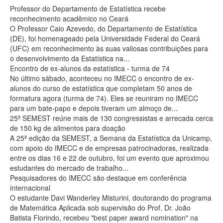
Professor do Departamento de Estatística recebe
reconhecimento acadêmico no Ceará
O Professor Caio Azevedo, do Departamento de Estatística
(DE), foi homenageado pela Universidade Federal do Ceará
(UFC) em reconhecimento às suas valiosas contribuições para
o desenvolvimento da Estatística na...
Encontro de ex-alunos da estatística - turma de 74
No último sábado, aconteceu no IMECC o encontro de ex-
alunos do curso de estatística que completam 50 anos de
formatura agora (turma de 74). Eles se reuniram no IMECC
para um bate-papo e depois tiveram um almoço de...
25ª SEMEST reúne mais de 130 congressistas e arrecada cerca
de 150 kg de alimentos para doação
A 25ª edição da SEMEST, a Semana da Estatística da Unicamp,
com apoio do IMECC e de empresas patrocinadoras, realizada
entre os dias 16 e 22 de outubro, foi um evento que aproximou
estudantes do mercado de trabalho...
Pesquisadores do IMECC são destaque em conferência
internacional
O estudante Davi Wanderley Misturini, doutorando do programa
de Matemática Aplicada sob supervisão do Prof. Dr. João
Batista Florindo, recebeu "best paper award nomination" na