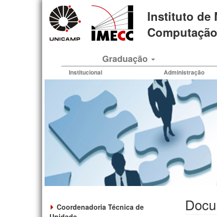
Pular
Instituto de
para
o
Computação 
conteúdo
principal
Graduação
Institucional
Administração
Docu
Coordenadoria Técnica de
Unidade