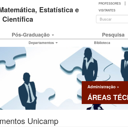
|
PROFESSORES
 Matemática, Estatística e
VISITANTES
Formulá
Científica
de
Buscar
Pós-Graduação
Pesquisa
busca
Departamentos
Biblioteca
Administração
»
ÁREAS TÉC
mentos Unicamp