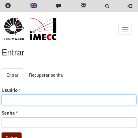
Pular
para
o
conteúdo
principal
Toggle
naviga
Entrar
Abas
Entrar
(aba
Recuperar senha
primárias
ativa)
Usuário
*
Senha
*
Entrar