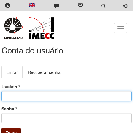
Pular
para
o
conteúdo
principal
Toggle
naviga
Conta de usuário
Abas
Entrar
(aba
Recuperar senha
primárias
ativa)
Usuário
*
Senha
*
Entrar