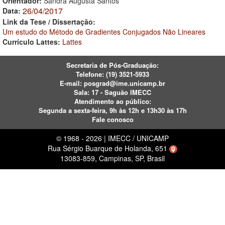
Orientador:
Sandra Augusta Santos
26/04/2017
Data:
Link da Tese / Dissertação:
Um estudo do Método de Gradientes Conjugados Não Lineares
Currículo Lattes:
Lattes
Secretaria de Pós-Graduação:
Telefone:
(19) 3521-5933
E-mail:
posgrad@ime.unicamp.br
Sala: 17 - Saguão IMECC
Atendimento ao público:
Segunda a sexta-feira, 9h às 12h e 13h30 às 17h
Fale conosco
© 1968 - 2026 | IMECC / UNICAMP
Rua Sérgio Buarque de Holanda, 651
13083-859, Campinas, SP, Brasil