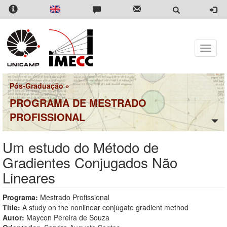
Pular
para
o
conteúdo
principal
Toggle
naviga
Pós-Graduação
»
PROGRAMA DE MESTRADO
PROFISSIONAL
Um estudo do Método de
Gradientes Conjugados Não
Lineares
Programa:
Mestrado Profissional
Title:
A study on the nonlinear conjugate gradient method
Autor:
Maycon Pereira de Souza