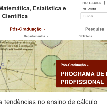
|
PROFESSORES
 Matemática, Estatística e
VISITANTES
Formulá
Científica
de
Buscar
Pós-Graduação
Pesquisa
busca
Departamentos
Biblioteca
Pós-Graduação
»
PROGRAMA DE
PROFISSIONAL
 tendências no ensino de cálculo