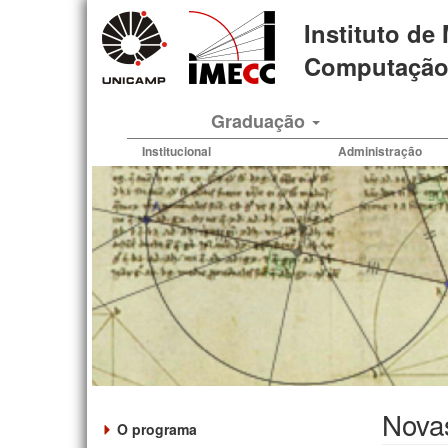
Pular
Instituto de
para
o
Computação 
conteúdo
principal
Graduação
Institucional
Administração
Novas
O programa