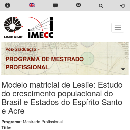
Pular
para
o
conteúdo
principal
Toggle
naviga
Pós-Graduação
»
PROGRAMA DE MESTRADO
PROFISSIONAL
Modelo matricial de Leslie: Estudo
do crescimento populacional do
Brasil e Estados do Espírito Santo
e Acre
Programa:
Mestrado Profissional
Title: