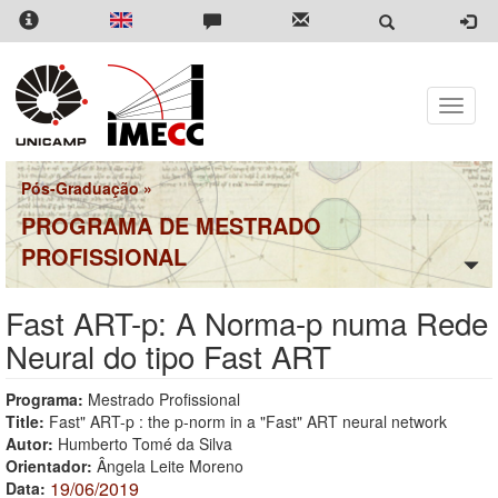
Pular
para
o
conteúdo
principal
Toggle
naviga
Pós-Graduação
»
PROGRAMA DE MESTRADO
PROFISSIONAL
Fast ART-p: A Norma-p numa Rede
Neural do tipo Fast ART
Programa:
Mestrado Profissional
Title:
Fast" ART-p : the p-norm in a "Fast" ART neural network
Autor:
Humberto Tomé da Silva
Orientador:
Ângela Leite Moreno
19/06/2019
Data: