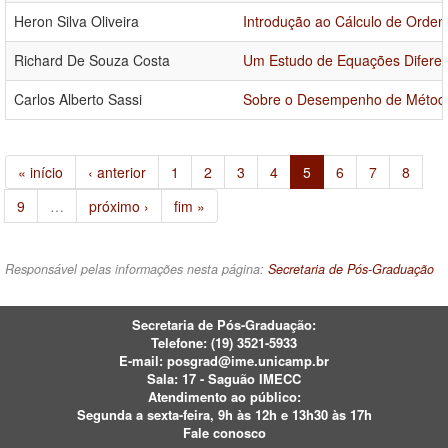
Heron Silva Oliveira
Introdução ao Cálculo de Ordem 
Richard De Souza Costa
Um Estudo de Equações Diferenc
Carlos Alberto Sassi
Sobre o Desempenho de Método
« início
‹ anterior
1
2
3
4
5
6
7
8
9
…
próximo ›
fim »
Responsável pelas informações nesta página:
Secretaria de Pós-Graduação
Secretaria de Pós-Graduação:
Telefone:
(19) 3521-5933
E-mail:
posgrad@ime.unicamp.br
Sala: 17 - Saguão IMECC
Atendimento ao público:
Segunda a sexta-feira, 9h às 12h e 13h30 às 17h
Fale conosco