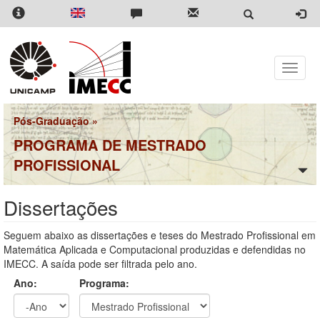
Pular
para
o
conteúdo
principal
Toggle
naviga
Pós-Graduação
»
PROGRAMA DE MESTRADO
PROFISSIONAL
Dissertações
Seguem abaixo as dissertações e teses do Mestrado Profissional em
Matemática Aplicada e Computacional produzidas e defendidas no
IMECC. A saída pode ser filtrada pelo ano.
Ano:
Programa: