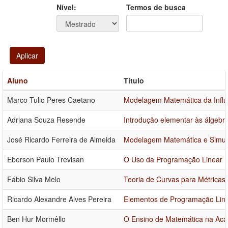
Ano
Ano:
Nível:
Termos de busca
Aplicar
Aluno
Título
Marco Tulio Peres Caetano
Modelagem Matemática da Infl
Adriana Souza Resende
Introdução elementar às álgebras
José Ricardo Ferreira de Almeida
Modelagem Matemática e Simula
Eberson Paulo Trevisan
O Uso da Programação Linear 
Fábio Silva Melo
Teoria de Curvas para Métricas
Ricardo Alexandre Alves Pereira
Elementos de Programação Line
Ben Hur Mormêllo
O Ensino de Matemática na Acad