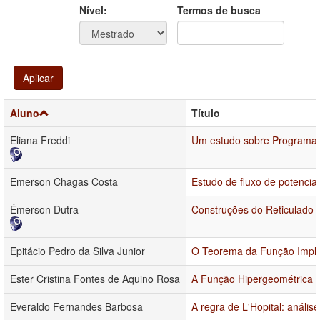
Ano
Ano:
Nível:
Termos de busca
Aplicar
Aluno
Título
Eliana Freddi
Um estudo sobre Programa
Emerson Chagas Costa
Estudo de fluxo de potencia
Émerson Dutra
Construções do Reticulado 
Epitácio Pedro da Silva Junior
O Teorema da Função Implí
Ester Cristina Fontes de Aquino Rosa
A Função Hipergeométrica e
Everaldo Fernandes Barbosa
A regra de L'Hopital: análise