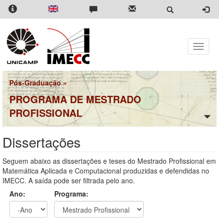
Pular
para
o
conteúdo
principal
Toggle
naviga
Pós-Graduação
»
PROGRAMA DE MESTRADO
PROFISSIONAL
Dissertações
Seguem abaixo as dissertações e teses do Mestrado Profissional em
Matemática Aplicada e Computacional produzidas e defendidas no
IMECC. A saída pode ser filtrada pelo ano.
Ano:
Programa: