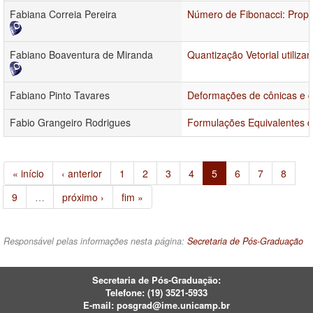
Fabiana Correia Pereira
Número de Fibonacci: Propr
Fabiano Boaventura de Miranda
Quantização Vetorial utiliza
Fabiano Pinto Tavares
Deformações de cônicas e q
Fabio Grangeiro Rodrigues
Formulações Equivalentes d
« início
‹ anterior
1
2
3
4
5
6
7
8
9
…
próximo ›
fim »
Responsável pelas informações nesta página:
Secretaria de Pós-Graduação
Secretaria de Pós-Graduação:
Telefone:
(19) 3521-5933
E-mail:
posgrad@ime.unicamp.br