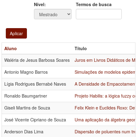
Ano
Ano:
Nível:
Termos de busca
Aplicar
Aluno
Título
Waléria de Jesus Barbosa Soares
Juros em Livros Didáticos de 
Antonio Magno Barros
Simulações de modelos epidemio
Lígia Rodrigues Bernabé Naves
A Densidade de Empacotamento
Ronaldo Baumgartner
Projeto Habilis: a lógica fuzzy
Giseli Martins de Souza
Felix Klein e Euclides Roxo: D
José Vicente Cipriano de Souza
Uma aplicação da álgebra geomé
Anderson Dias Lima
Dispersão de poluentes num tre