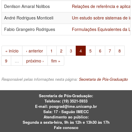
Denilson Amaral Nolibos
Relações de referência e aplica
André Rodrigues Monticeli
Um estudo sobre sistemas de i
Fabio Grangeiro Rodrigues
Formulações Equivalentes da L
« início
‹ anterior
1
2
3
4
5
6
7
8
9
…
próximo ›
fim »
Responsável pelas informações nesta página:
Secretaria de Pós-Graduação
Secretaria de Pós-Graduação:
Telefone:
(19) 3521-5933
E-mail:
posgrad@ime.unicamp.br
Sala: 17 - Saguão IMECC
Atendimento ao público:
Segunda a sexta-feira, 9h às 12h e 13h30 às 17h
Fale conosco