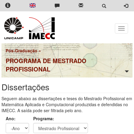
Pular
para
o
conteúdo
principal
Toggle
naviga
Pós-Graduação
»
PROGRAMA DE MESTRADO
PROFISSIONAL
Dissertações
Seguem abaixo as dissertações e teses do Mestrado Profissional em
Matemática Aplicada e Computacional produzidas e defendidas no
IMECC. A saída pode ser filtrada pelo ano.
Ano:
Programa: