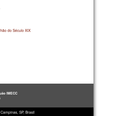
y
nhão do Século XIX
aguão IMECC
h
Campinas, SP, Brasil