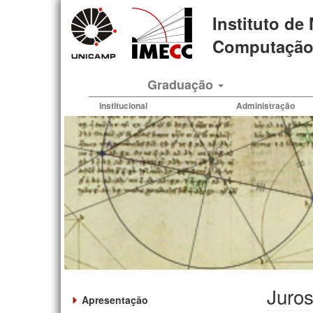
Pular
Instituto de
para
o
Computação 
conteúdo
principal
Graduação
Institucional
Administração
Juros
Apresentação