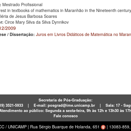
:
Mestrado Profissional
rest in textbooks of mathematics in Maranhão in the Nineteenth centur
léria de Jesus Barbosa Soares
or:
Circe Mary Silva da Silva Dynnikov
12/2009
ese / Dissertação:
Juros em Livros Didáticos de Matemática no Mara
Secretaria de Pós-Graduação:
19) 3521-5933
|
E-mail:
posgrad@ime.unicamp.br
|
Sala: 17 - S
Atendimento ao público:
Segunda a sexta-feira, 9h às 12h e 13h30 às 17
Fale conosco
ECC / UNICAMP
|
Rua Sérgio Buarque de Holanda, 651
|
13083-859, 