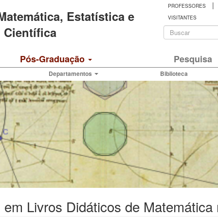
|
PROFESSORES
 Matemática, Estatística e
VISITANTES
Formulá
Científica
de
Buscar
Pós-Graduação
Pesquisa
busca
Departamentos
Biblioteca
 em Livros Didáticos de Matemática