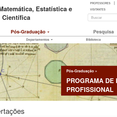
|
PROFESSORES
 Matemática, Estatística e
VISITANTES
Formulá
Científica
de
Buscar
Pós-Graduação
Pesquisa
busca
Departamentos
Biblioteca
Pós-Graduação
»
PROGRAMA DE
PROFISSIONAL
ertações