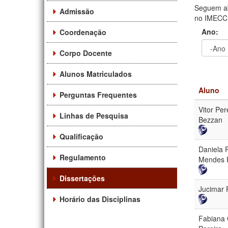
Seguem ab
Admissão
no IMECC. 
Ano:
Coordenação
Corpo Docente
Ano
Ano:
Alunos Matriculados
Aluno
Perguntas Frequentes
Vitor Per
Linhas de Pesquisa
Bezzan
Qualificação
Daniela 
Regulamento
Mendes 
Dissertações
Jucimar 
Horário das Disciplinas
Fabiana 