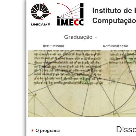
Pular
Instituto de
para
o
Computação 
conteúdo
principal
Graduação
Institucional
Administração
Diss
O programa