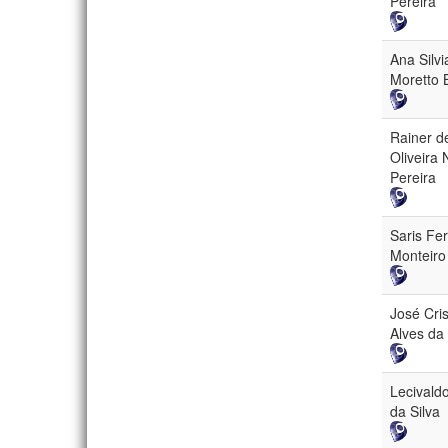
Pereira
Ana Silvi
Moretto 
Rainer d
Oliveira
Pereira
Saris Fe
Monteiro
José Cris
Alves da 
Lecivald
da Silva