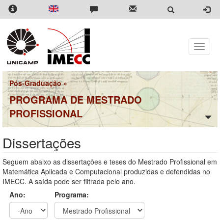
Pular
para
o
conteúdo
principal
Toggle
naviga
Pós-Graduação
»
PROGRAMA DE MESTRADO
PROFISSIONAL
Dissertações
Seguem abaixo as dissertações e teses do Mestrado Profissional em
Matemática Aplicada e Computacional produzidas e defendidas no
IMECC. A saída pode ser filtrada pelo ano.
Ano:
Programa: