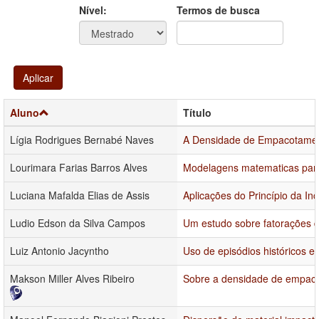
Ano
Ano:
Nível:
Termos de busca
Aplicar
Aluno
Título
Lígia Rodrigues Bernabé Naves
A Densidade de Empacotament
Lourimara Farias Barros Alves
Modelagens matematicas para
Luciana Mafalda Elias de Assis
Aplicações do Princípio da In
Ludio Edson da Silva Campos
Um estudo sobre fatorações d
Luiz Antonio Jacyntho
Uso de episódios históricos e
Makson Miller Alves Ribeiro
Sobre a densidade de empacot