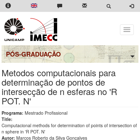
Pular
para
o
conteúdo
principal
Toggle
naviga
PÓS-GRADUAÇÃO
Metodos computacionais para
determinação de pontos de
intersecção de n esferas no 'R
POT. N'
Programa:
Mestrado Profissional
Title:
Computacional methods for determination of points of intersection of
n sphere in 'R POT. N'
Autor:
Marcos Roberto da Silva Gonçalves