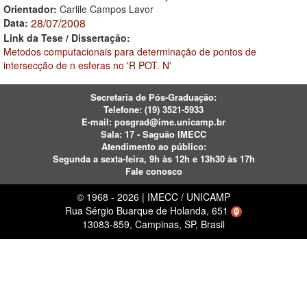
Orientador:
Carlile Campos Lavor
28/07/2008
Data:
Link da Tese / Dissertação:
Metodos computacionais para determinação de pontos de
intersecção de n esferas no 'R POT. N'
Secretaria de Pós-Graduação:
Telefone:
(19) 3521-5933
E-mail:
posgrad@ime.unicamp.br
Sala: 17 - Saguão IMECC
Atendimento ao público:
Segunda a sexta-feira, 9h às 12h e 13h30 às 17h
Fale conosco
© 1968 - 2026 | IMECC / UNICAMP
Rua Sérgio Buarque de Holanda, 651
13083-859, Campinas, SP, Brasil