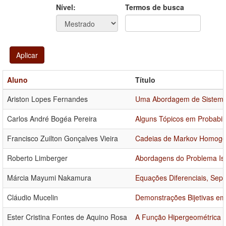
Ano
Ano:
Nível:
Termos de busca
Aplicar
Aluno
Título
Ariston Lopes Fernandes
Uma Abordagem de Sistemas
Carlos André Bogéa Pereira
Alguns Tópicos em Probabil
Francisco Zuilton Gonçalves Vieira
Cadeias de Markov Homogê
Roberto Limberger
Abordagens do Problema Iso
Márcia Mayumi Nakamura
Equações Diferenciais, Sepa
Cláudio Mucelin
Demonstrações Bijetivas em
Ester Cristina Fontes de Aquino Rosa
A Função Hipergeométrica e