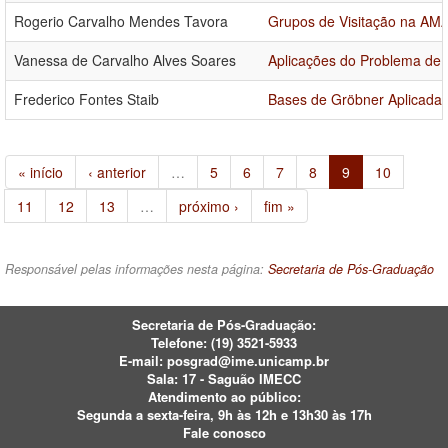
Rogerio Carvalho Mendes Tavora
Grupos de Visitação na AMA
Vanessa de Carvalho Alves Soares
Aplicações do Problema de 
Frederico Fontes Staib
Bases de Gröbner Aplicadas
« início
‹ anterior
…
5
6
7
8
9
10
11
12
13
…
próximo ›
fim »
Responsável pelas informações nesta página:
Secretaria de Pós-Graduação
Secretaria de Pós-Graduação:
Telefone:
(19) 3521-5933
E-mail:
posgrad@ime.unicamp.br
Sala: 17 - Saguão IMECC
Atendimento ao público:
Segunda a sexta-feira, 9h às 12h e 13h30 às 17h
Fale conosco