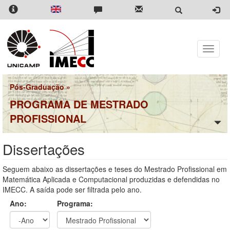
Pular
para
o
conteúdo
principal
Toggle
naviga
Pós-Graduação
»
PROGRAMA DE MESTRADO
PROFISSIONAL
Dissertações
Seguem abaixo as dissertações e teses do Mestrado Profissional em
Matemática Aplicada e Computacional produzidas e defendidas no
IMECC. A saída pode ser filtrada pelo ano.
Ano:
Programa: