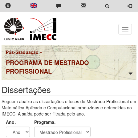
Pular
para
o
conteúdo
principal
Toggle
naviga
Pós-Graduação
»
PROGRAMA DE MESTRADO
PROFISSIONAL
Dissertações
Seguem abaixo as dissertações e teses do Mestrado Profissional em
Matemática Aplicada e Computacional produzidas e defendidas no
IMECC. A saída pode ser filtrada pelo ano.
Ano:
Programa: