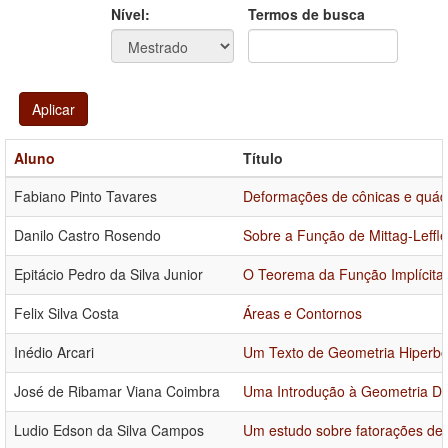
Ano
Ano:
Nível:
Termos de busca
Aplicar
Aluno
Título
Fabiano Pinto Tavares
Deformações de cônicas e quádr
Danilo Castro Rosendo
Sobre a Função de Mittag-Leffle
Epitácio Pedro da Silva Junior
O Teorema da Função Implícita
Felix Silva Costa
Áreas e Contornos
Inédio Arcari
Um Texto de Geometria Hiperbó
José de Ribamar Viana Coimbra
Uma Introdução à Geometria Dif
Ludio Edson da Silva Campos
Um estudo sobre fatorações de m