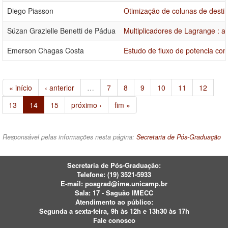
Diego Piasson
Otimização de colunas de desti
Súzan Grazielle Benetti de Pádua
Multiplicadores de Lagrange : 
Emerson Chagas Costa
Estudo de fluxo de potencia co
« início
‹ anterior
…
7
8
9
10
11
12
13
14
15
próximo ›
fim »
Responsável pelas informações nesta página:
Secretaria de Pós-Graduação
Secretaria de Pós-Graduação:
Telefone:
(19) 3521-5933
E-mail:
posgrad@ime.unicamp.br
Sala: 17 - Saguão IMECC
Atendimento ao público:
Segunda a sexta-feira, 9h às 12h e 13h30 às 17h
Fale conosco