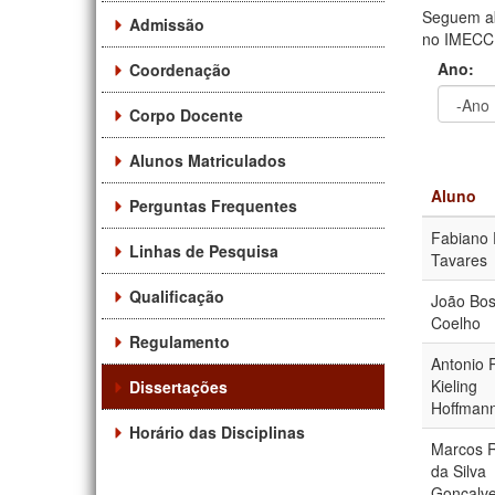
Seguem ab
Admissão
no IMECC. 
Ano:
Coordenação
Corpo Docente
Ano
Ano:
Alunos Matriculados
Aluno
Perguntas Frequentes
Fabiano 
Linhas de Pesquisa
Tavares
Qualificação
João Bo
Coelho
Regulamento
Antonio 
Kieling
Dissertações
Hoffman
Horário das Disciplinas
Marcos 
da Silva
Gonçalv