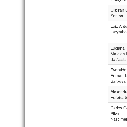
Uilbiran
Santos
Luiz Ant
Jacyntho
Luciana
Mafalda 
de Assis
Everaldo
Fernand
Barbosa
Alexandr
Pereira 
Carlos O
Silva
Nascime