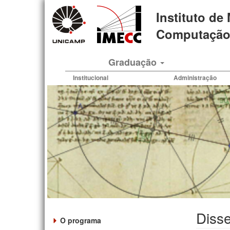
Pular
Instituto de
para
o
Computação 
conteúdo
principal
Graduação
Institucional
Administração
Diss
O programa