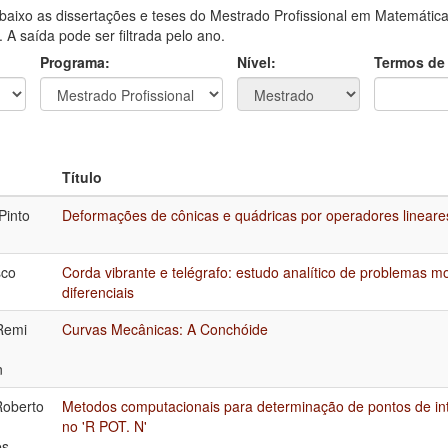
aixo as dissertações e teses do Mestrado Profissional em Matemática
A saída pode ser filtrada pelo ano.
Programa:
Nível:
Termos de
Título
Pinto
Deformações de cônicas e quádricas por operadores lineare
sco
Corda vibrante e telégrafo: estudo analítico de problemas 
diferenciais
Remi
Curvas Mecânicas: A Conchóide
n
Roberto
Metodos computacionais para determinação de pontos de in
no 'R POT. N'
es