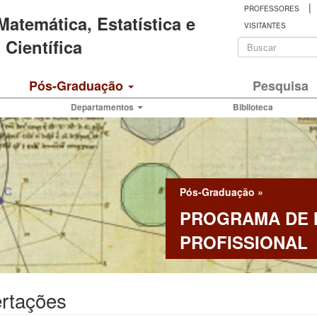
|
PROFESSORES
 Matemática, Estatística e
VISITANTES
Formulá
Científica
de
Buscar
Pós-Graduação
Pesquisa
busca
Departamentos
Biblioteca
Pós-Graduação
»
PROGRAMA DE
PROFISSIONAL
ertações