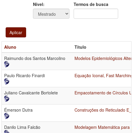
Ano
Ano:
Nível:
Termos de busca
Aplicar
Aluno
Título
Raimundo dos Santos Marcolino
Modelos Epidemiológicos Alte
Paulo Ricardo Finardi
Equação Iconal, Fast Marchin
Juliano Cavalcante Bortolete
Empacotamento de Círculos U
Émerson Dutra
Construções do Reticulado E_8
Danilo Lima Falcão
Modelagem Matemática para 