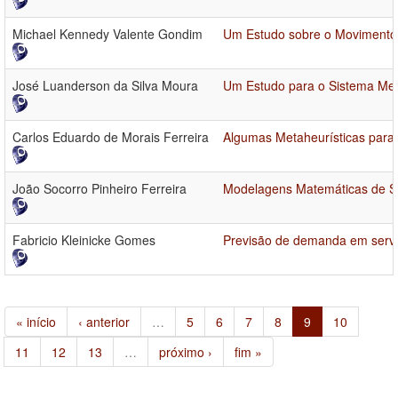
Michael Kennedy Valente Gondim
Um Estudo sobre o Movimento
José Luanderson da Silva Moura
Um Estudo para o Sistema Mec
Carlos Eduardo de Morais Ferreira
Algumas Metaheurísticas para
João Socorro Pinheiro Ferreira
Modelagens Matemáticas de Si
Fabricio Kleinicke Gomes
Previsão de demanda em serviç
« início
‹ anterior
…
5
6
7
8
9
10
11
12
13
…
próximo ›
fim »