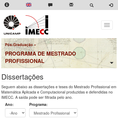
Pular
para
o
conteúdo
principal
Toggle
naviga
Pós-Graduação
»
PROGRAMA DE MESTRADO
PROFISSIONAL
Dissertações
Seguem abaixo as dissertações e teses do Mestrado Profissional em
Matemática Aplicada e Computacional produzidas e defendidas no
IMECC. A saída pode ser filtrada pelo ano.
Ano:
Programa: