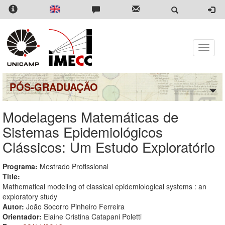
Pular
para
o
conteúdo
principal
Toggle
naviga
PÓS-GRADUAÇÃO
Modelagens Matemáticas de
Sistemas Epidemiológicos
Clássicos: Um Estudo Exploratório
Programa:
Mestrado Profissional
Title:
Mathematical modeling of classical epidemiological systems : an
exploratory study
Autor:
João Socorro Pinheiro Ferreira
Orientador:
Elaine Cristina Catapani Poletti