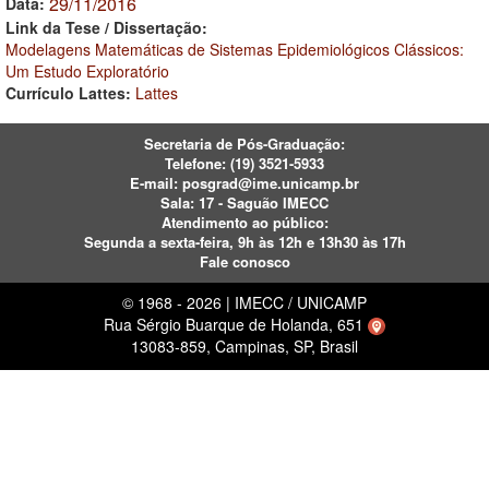
29/11/2016
Data:
Link da Tese / Dissertação:
Modelagens Matemáticas de Sistemas Epidemiológicos Clássicos:
Um Estudo Exploratório
Currículo Lattes:
Lattes
Secretaria de Pós-Graduação:
Telefone:
(19) 3521-5933
E-mail:
posgrad@ime.unicamp.br
Sala: 17 - Saguão IMECC
Atendimento ao público:
Segunda a sexta-feira, 9h às 12h e 13h30 às 17h
Fale conosco
© 1968 - 2026 | IMECC / UNICAMP
Rua Sérgio Buarque de Holanda, 651
13083-859, Campinas, SP, Brasil