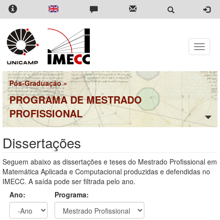
Pular
para
o
conteúdo
principal
Toggle
naviga
Pós-Graduação
»
PROGRAMA DE MESTRADO
PROFISSIONAL
Dissertações
Seguem abaixo as dissertações e teses do Mestrado Profissional em
Matemática Aplicada e Computacional produzidas e defendidas no
IMECC. A saída pode ser filtrada pelo ano.
Ano:
Programa: