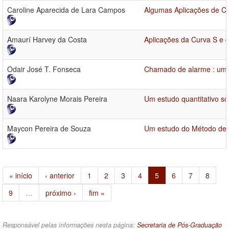
Caroline Aparecida de Lara Campos
Algumas Aplicações de Cá
Amaurí Harvey da Costa
Aplicações da Curva S e 
Odair José T. Fonseca
Chamado de alarme : uma
Naara Karolyne Morais Pereira
Um estudo quantitativo s
Maycon Pereira de Souza
Um estudo do Método de 
« início
‹ anterior
1
2
3
4
5
6
7
8
9
…
próximo ›
fim »
Responsável pelas informações nesta página:
Secretaria de Pós-Graduação