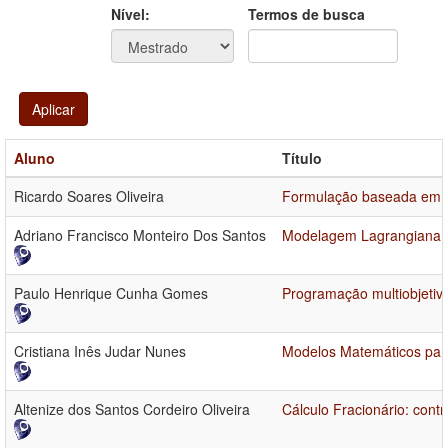
Ano
Ano:
Nível:
Termos de busca
Aplicar
Aluno
Título
Ricardo Soares Oliveira
Formulação baseada em fl
Adriano Francisco Monteiro Dos Santos
Modelagem Lagrangiana e
Paulo Henrique Cunha Gomes
Programação multiobjetiv
Cristiana Inês Judar Nunes
Modelos Matemáticos par
Altenize dos Santos Cordeiro Oliveira
Cálculo Fracionário: contr