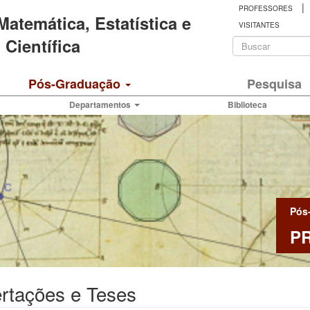
|
PROFESSORES
 Matemática, Estatística e
VISITANTES
Formulá
Científica
de
Buscar
Pós-Graduação
Pesquisa
busca
Departamentos
Biblioteca
Pós
P
rtações e Teses