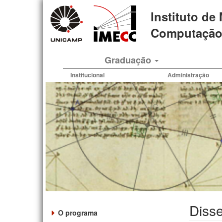
Pular
Instituto de
para
o
Computação 
conteúdo
principal
Graduação
Institucional
Administração
Disse
O programa