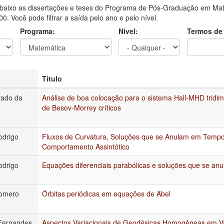
aixo as dissertações e teses do Programa de Pós-Graduação em Mate
0. Você pode filtrar a saída pelo ano e pelo nível.
Programa:
Nível:
Termos de
Título
rado da
Análise de boa colocação para o sistema Hall-MHD tridi
de Besov-Morrey críticos
odrigo
Fluxos de Curvatura, Soluções que se Anulam em Tempo 
Comportamento Assintótico
odrigo
Equações diferenciais parabólicas e soluções que se anu
Romero
Órbitas periódicas em equações de Abel
Fernandes
Aspectos Variacionais de Geodésicas Homogêneas em Va