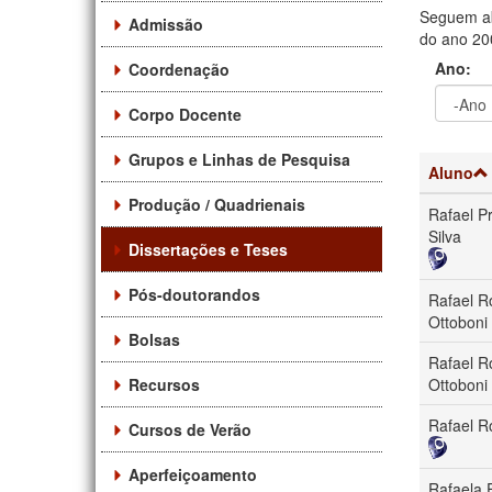
Seguem ab
Admissão
do ano 200
Ano:
Coordenação
Corpo Docente
Ano
Ano:
Grupos e Linhas de Pesquisa
Aluno
Produção / Quadrienais
Rafael P
Silva
Dissertações e Teses
Pós-doutorandos
Rafael R
Ottoboni
Bolsas
Rafael R
Recursos
Ottoboni
Rafael 
Cursos de Verão
Aperfeiçoamento
Rafaela 