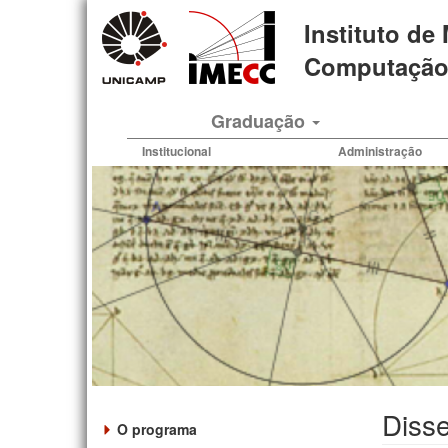
Pular
Instituto de
para
o
Computação 
conteúdo
principal
Graduação
Institucional
Administração
Disse
O programa