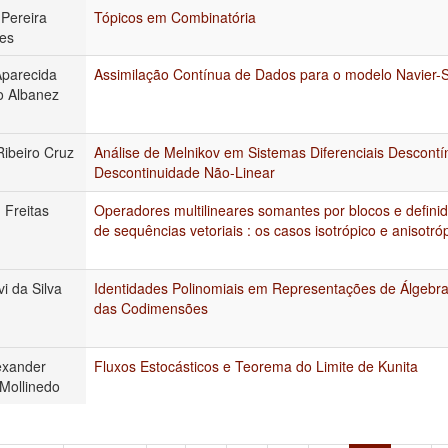
Pereira
Tópicos em Combinatória
es
parecida
Assimilação Contínua de Dados para o modelo Navier-
o Albanez
ibeiro Cruz
Análise de Melnikov em Sistemas Diferenciais Descont
Descontinuidade Não-Linear
 Freitas
Operadores multilineares somantes por blocos e defini
de sequências vetoriais : os casos isotrópico e anisotró
i da Silva
Identidades Polinomiais em Representações de Álgebra
das Codimensões
exander
Fluxos Estocásticos e Teorema do Limite de Kunita
Mollinedo