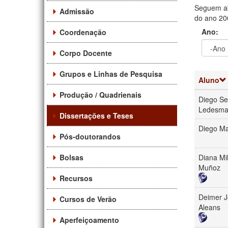
Seguem ab
Admissão
do ano 200
Ano:
Coordenação
Corpo Docente
Ano
Ano:
Grupos e Linhas de Pesquisa
Aluno
Produção / Quadrienais
Diego Se
Ledesm
Dissertações e Teses
Diego M
Pós-doutorandos
Bolsas
Diana Mi
Muñoz
Recursos
Deimer J
Cursos de Verão
Aleans
Aperfeiçoamento