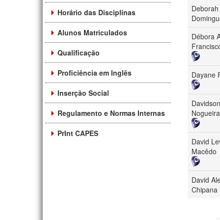
Deborah 
Horário das Disciplinas
Domingu
Alunos Matriculados
Débora A
Francisc
Qualificação
Proficiência em Inglês
Dayane R
Inserção Social
Davidson
Regulamento e Normas Internas
Nogueira
PrInt CAPES
David Lev
Macêdo
David Al
Chipana 