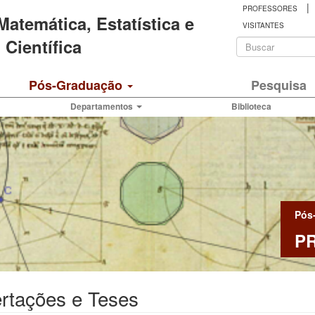
|
PROFESSORES
 Matemática, Estatística e
VISITANTES
Formulá
Científica
de
Buscar
Pós-Graduação
Pesquisa
busca
Departamentos
Biblioteca
Pós
P
rtações e Teses