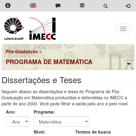
Pular
para
o
conteúdo
principal
Toggle
naviga
Pós-Graduação
»
PROGRAMA DE MATEMÁTICA
Dissertações e Teses
Seguem abaixo as dissertações e teses do Programa de Pós-
Graduação em Matemática produzidas e defendidas no IMECC a
partir do ano 2000. Você pode filtrar a saída pelo ano e pelo nível.
Ano:
Programa:
Ano
Ano:
Nível:
Termos de busca