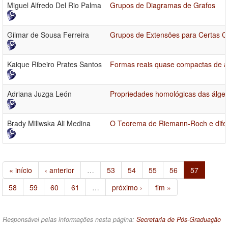
Miguel Alfredo Del Rio Palma
Grupos de Diagramas de Grafos
Gilmar de Sousa Ferreira
Grupos de Extensões para Certas C
Kaique Ribeiro Prates Santos
Formas reais quase compactas de ál
Adriana Juzga León
Propriedades homológicas das álgebr
Brady Miliwska Ali Medina
O Teorema de Riemann-Roch e difer
« início
‹ anterior
…
53
54
55
56
57
58
59
60
61
…
próximo ›
fim »
Responsável pelas informações nesta página:
Secretaria de Pós-Graduação