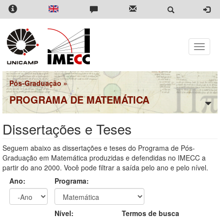
Pular
para
o
conteúdo
principal
Toggle
naviga
Pós-Graduação
»
PROGRAMA DE MATEMÁTICA
Dissertações e Teses
Seguem abaixo as dissertações e teses do Programa de Pós-
Graduação em Matemática produzidas e defendidas no IMECC a
partir do ano 2000. Você pode filtrar a saída pelo ano e pelo nível.
Ano:
Programa:
Ano
Ano:
Nível:
Termos de busca