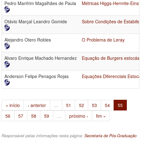
Pedro Manfrim Magalhães de Paula
Métricas Higgs-Hermite-Einste
Otávio Marçal Leandro Gomide
Sobre Condições de Estabilid
Alejandro Otero Robles
O Problema de Leray
Alvaro Enrique Machado Hernandez
Equação de Burgers estocást
Anderson Felipe Penagos Rojas
Equações Diferenciais Estoca
« início
‹ anterior
…
51
52
53
54
55
56
57
58
59
…
próximo ›
fim »
Responsável pelas informações nesta página:
Secretaria de Pós-Graduação