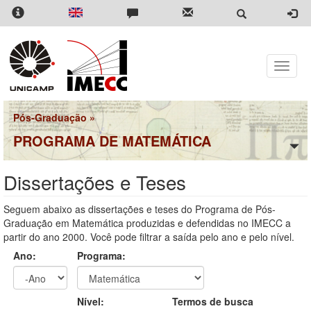
Pular
para
o
conteúdo
principal
Toggle
naviga
Pós-Graduação
»
PROGRAMA DE MATEMÁTICA
Dissertações e Teses
Seguem abaixo as dissertações e teses do Programa de Pós-
Graduação em Matemática produzidas e defendidas no IMECC a
partir do ano 2000. Você pode filtrar a saída pelo ano e pelo nível.
Ano:
Programa:
Ano
Ano:
Nível:
Termos de busca