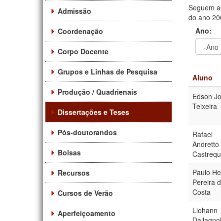
Seguem ab
Admissão
do ano 200
Ano:
Coordenação
Corpo Docente
Ano
Ano:
Grupos e Linhas de Pesquisa
Aluno
Produção / Quadrienais
Edson J
Teixeira
Dissertações e Teses
Pós-doutorandos
Rafael
Andretto
Bolsas
Castrequ
Paulo He
Recursos
Pereira 
Costa
Cursos de Verão
Llohann
Aperfeiçoamento
Dallagno