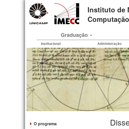
Pular
Instituto de
para
o
Computação 
conteúdo
principal
Graduação
Institucional
Administração
Disse
O programa