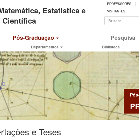
|
PROFESSORES
 Matemática, Estatística e
VISITANTES
Formulá
Científica
de
Buscar
Pós-Graduação
Pesquisa
busca
Departamentos
Biblioteca
Pós
P
rtações e Teses