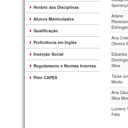
Speranç
Horário das Disciplinas
Ariane
Alunos Matriculados
Piovezan
Entringer
Qualificação
Ana Cris
Proficiência em Inglês
Oliveira
Inserção Social
Edcarlos
Domingo
Silva
Regulamento e Normas Internas
Taísa Ju
PrInt CAPES
Miotto
Ana Clau
Silva Mor
Luciano 
Félix