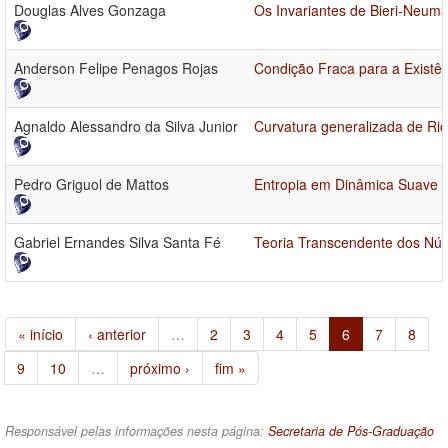
Douglas Alves Gonzaga
Os Invariantes de Bieri-Neum
Anderson Felipe Penagos Rojas
Condição Fraca para a Existên
Agnaldo Alessandro da Silva Junior
Curvatura generalizada de Ric
Pedro Griguol de Mattos
Entropia em Dinâmica Suave p
Gabriel Ernandes Silva Santa Fé
Teoria Transcendente dos Núm
« início
‹ anterior
…
2
3
4
5
6
7
8
9
10
…
próximo ›
fim »
Responsável pelas informações nesta página:
Secretaria de Pós-Graduação