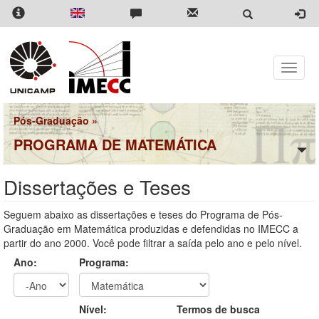
Pular
para
o
conteúdo
principal
Toggle
naviga
Pós-Graduação
»
PROGRAMA DE MATEMÁTICA
Dissertações e Teses
Seguem abaixo as dissertações e teses do Programa de Pós-
Graduação em Matemática produzidas e defendidas no IMECC a
partir do ano 2000. Você pode filtrar a saída pelo ano e pelo nível.
Ano:
Programa:
Ano
Ano:
Nível:
Termos de busca