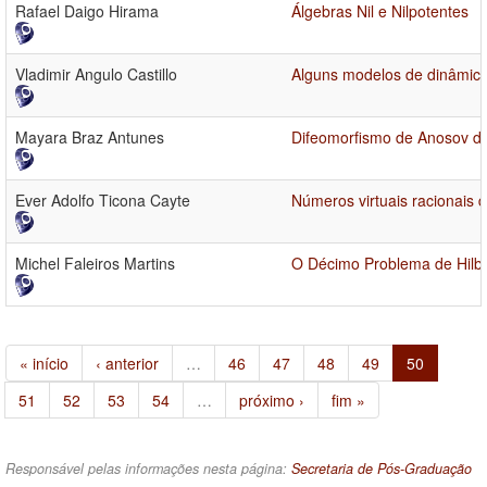
Rafael Daigo Hirama
Álgebras Nil e Nilpotentes
Vladimir Angulo Castillo
Alguns modelos de dinâmica 
Mayara Braz Antunes
Difeomorfismo de Anosov d
Ever Adolfo Ticona Cayte
Números virtuais racionais 
Michel Faleiros Martins
O Décimo Problema de Hilbe
« início
‹ anterior
…
46
47
48
49
50
51
52
53
54
…
próximo ›
fim »
Responsável pelas informações nesta página:
Secretaria de Pós-Graduação