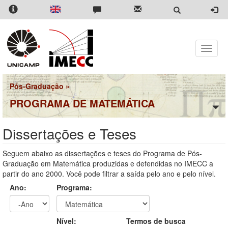
Pular
para
o
conteúdo
principal
Toggle
naviga
Pós-Graduação
»
PROGRAMA DE MATEMÁTICA
Dissertações e Teses
Seguem abaixo as dissertações e teses do Programa de Pós-
Graduação em Matemática produzidas e defendidas no IMECC a
partir do ano 2000. Você pode filtrar a saída pelo ano e pelo nível.
Ano:
Programa:
Ano
Ano:
Nível:
Termos de busca