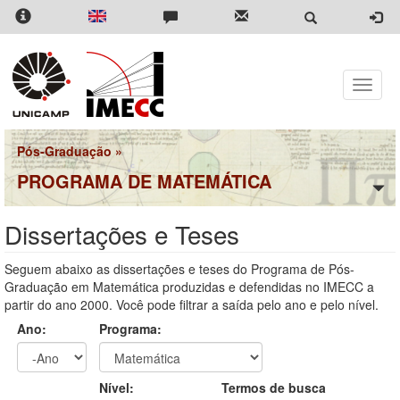
Pular
para
o
conteúdo
principal
Toggle
naviga
Pós-Graduação
»
PROGRAMA DE MATEMÁTICA
Dissertações e Teses
Seguem abaixo as dissertações e teses do Programa de Pós-
Graduação em Matemática produzidas e defendidas no IMECC a
partir do ano 2000. Você pode filtrar a saída pelo ano e pelo nível.
Ano:
Programa:
Ano
Ano:
Nível:
Termos de busca