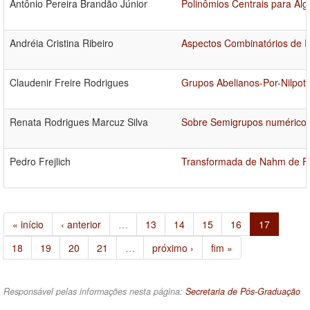
Antônio Pereira Brandão Júnior
Polinômios Centrais para Ál
Andréia Cristina Ribeiro
Aspectos Combinatórios de 
Claudenir Freire Rodrigues
Grupos Abelianos-Por-Nilpot
Renata Rodrigues Marcuz Silva
Sobre Semigrupos numéricos 
Pedro Frejlich
Transformada de Nahm de Fi
« início
‹ anterior
…
13
14
15
16
17
18
19
20
21
…
próximo ›
fim »
Responsável pelas informações nesta página:
Secretaria de Pós-Graduação