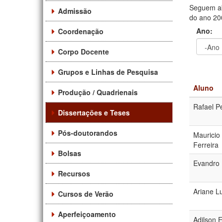
Seguem ab
Admissão
do ano 200
Ano:
Coordenação
Corpo Docente
Ano
Ano:
Grupos e Linhas de Pesquisa
Aluno
Produção / Quadrienais
Rafael P
Dissertações e Teses
Pós-doutorandos
Mauricio
Ferreira
Bolsas
Evandro 
Recursos
Ariane L
Cursos de Verão
Aperfeiçoamento
Adilson 