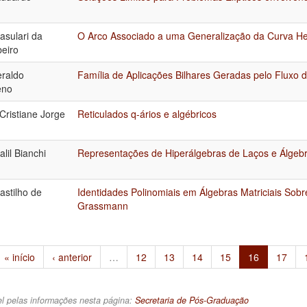
asulari da
O Arco Associado a uma Generalização da Curva He
beiro
raldo
Família de Aplicações Bilhares Geradas pelo Fluxo 
eno
Cristiane Jorge
Reticulados q-ários e algébricos
lil Bianchi
Representações de Hiperálgebras de Laços e Álgebr
astilho de
Identidades Polinomiais em Álgebras Matriciais Sobr
Grassmann
« início
‹ anterior
…
12
13
14
15
16
17
l pelas informações nesta página:
Secretaria de Pós-Graduação