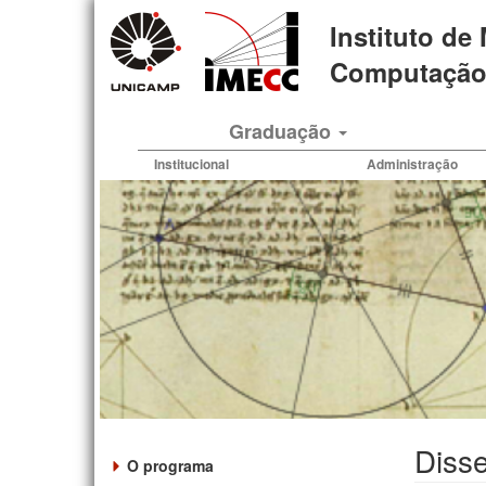
Pular
Instituto de
para
o
Computação 
conteúdo
principal
Graduação
Institucional
Administração
Disse
O programa