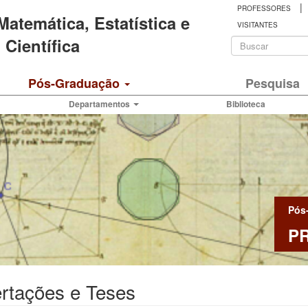
|
PROFESSORES
 Matemática, Estatística e
VISITANTES
Formulá
Científica
de
Buscar
Pós-Graduação
Pesquisa
busca
Departamentos
Biblioteca
Pós
P
rtações e Teses