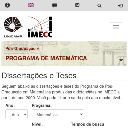
Pular
para
o
conteúdo
principal
Toggle
naviga
Pós-Graduação
»
PROGRAMA DE MATEMÁTICA
Dissertações e Teses
Seguem abaixo as dissertações e teses do Programa de Pós-
Graduação em Matemática produzidas e defendidas no IMECC a
partir do ano 2000. Você pode filtrar a saída pelo ano e pelo nível.
Ano:
Programa:
Ano
Ano:
Nível:
Termos de busca