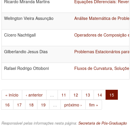
Ricardo Miranda Martins
Equações Diferenciais: Reversi
Welington Vieira Assunção
Análise Matemática de Proble
Cícero Nachtigall
Operadores de Composição en
Gilberlandio Jesus Dias
Problemas Estacionários para
Rafael Rodrigo Ottoboni
Fluxos de Curvatura, Soluçõe
« início
‹ anterior
…
11
12
13
14
15
16
17
18
19
…
próximo ›
fim »
Responsável pelas informações nesta página:
Secretaria de Pós-Graduação