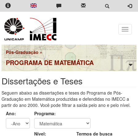
Pular
para
o
conteúdo
principal
Toggle
naviga
Pós-Graduação
»
PROGRAMA DE MATEMÁTICA
Dissertações e Teses
Seguem abaixo as dissertações e teses do Programa de Pós-
Graduação em Matemática produzidas e defendidas no IMECC a
partir do ano 2000. Você pode filtrar a saída pelo ano e pelo nível.
Ano:
Programa:
Ano
Ano:
Nível:
Termos de busca