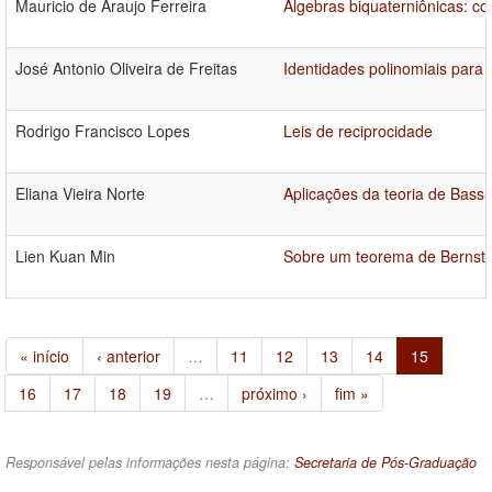
Mauricio de Araujo Ferreira
Álgebras biquaterniônicas: co
José Antonio Oliveira de Freitas
Identidades polinomiais para 
Rodrigo Francisco Lopes
Leis de reciprocidade
Eliana Vieira Norte
Aplicações da teoria de Bass
Lien Kuan Min
Sobre um teorema de Bernste
« início
‹ anterior
…
11
12
13
14
15
16
17
18
19
…
próximo ›
fim »
Responsável pelas informações nesta página:
Secretaria de Pós-Graduação