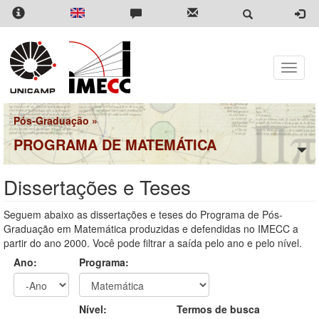
Pular
para
o
conteúdo
principal
Toggle
naviga
Pós-Graduação
»
PROGRAMA DE MATEMÁTICA
Dissertações e Teses
Seguem abaixo as dissertações e teses do Programa de Pós-
Graduação em Matemática produzidas e defendidas no IMECC a
partir do ano 2000. Você pode filtrar a saída pelo ano e pelo nível.
Ano:
Programa:
Ano
Ano:
Nível:
Termos de busca