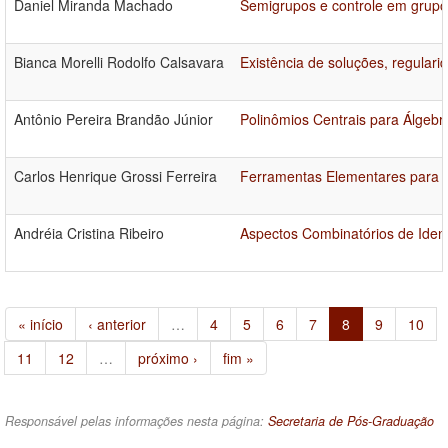
Daniel Miranda Machado
Semigrupos e controle em grupo
Bianca Morelli Rodolfo Calsavara
Existência de soluções, regular
Antônio Pereira Brandão Júnior
Polinômios Centrais para Álgeb
Carlos Henrique Grossi Ferreira
Ferramentas Elementares para G
Andréia Cristina Ribeiro
Aspectos Combinatórios de Ide
« início
‹ anterior
…
4
5
6
7
8
9
10
11
12
…
próximo ›
fim »
Responsável pelas informações nesta página:
Secretaria de Pós-Graduação