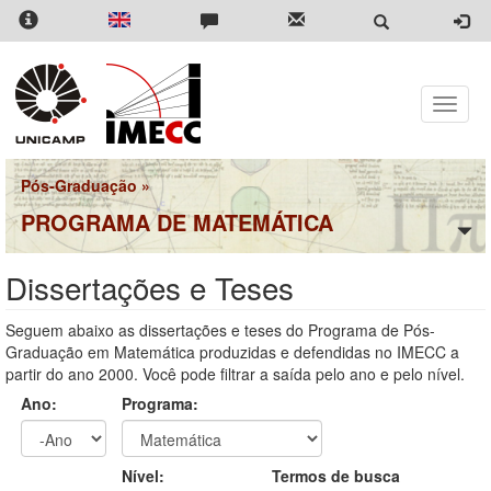
Pular
para
o
conteúdo
principal
Toggle
naviga
Pós-Graduação
»
PROGRAMA DE MATEMÁTICA
Dissertações e Teses
Seguem abaixo as dissertações e teses do Programa de Pós-
Graduação em Matemática produzidas e defendidas no IMECC a
partir do ano 2000. Você pode filtrar a saída pelo ano e pelo nível.
Ano:
Programa:
Ano
Ano:
Nível:
Termos de busca