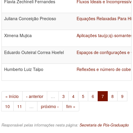
Flavia Zechineli Fernandes
Fluxos Ideais e Incompressív
Juliana Conceição Precioso
Equações Relaxadas Para Hi
Ximena Mujica
Aplicações tau(p;q)-somantes
Eduardo Outeiral Correa Hoefel
Espaços de configurações e 
Humberto Luiz Talpo
Reflexões e número de cobe
« início
‹ anterior
…
3
4
5
6
7
8
9
10
11
…
próximo ›
fim »
Responsável pelas informações nesta página:
Secretaria de Pós-Graduação