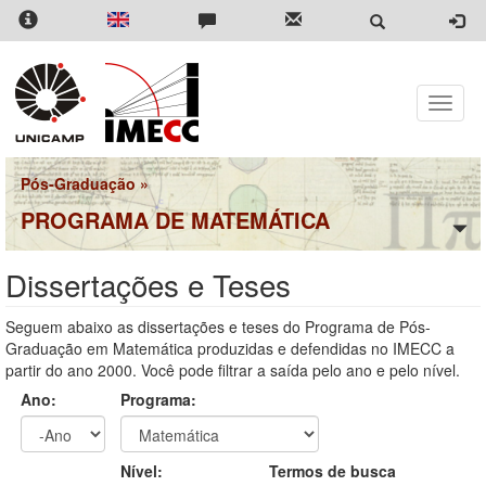
Pular
para
o
conteúdo
principal
Toggle
naviga
Pós-Graduação
»
PROGRAMA DE MATEMÁTICA
Dissertações e Teses
Seguem abaixo as dissertações e teses do Programa de Pós-
Graduação em Matemática produzidas e defendidas no IMECC a
partir do ano 2000. Você pode filtrar a saída pelo ano e pelo nível.
Ano:
Programa:
Ano
Ano:
Nível:
Termos de busca