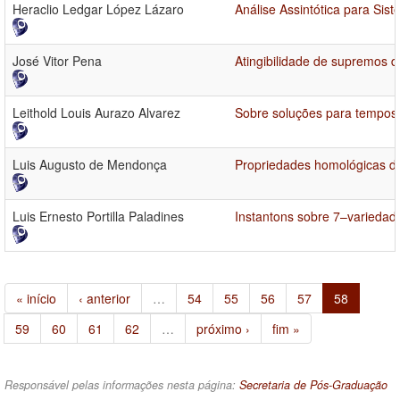
Heraclio Ledgar López Lázaro
Análise Assintótica para Si
José Vitor Pena
Atingibilidade de supremos d
Leithold Louis Aurazo Alvarez
Sobre soluções para tempos
Luis Augusto de Mendonça
Propriedades homológicas de
Luis Ernesto Portilla Paladines
Instantons sobre 7–variedad
« início
‹ anterior
…
54
55
56
57
58
59
60
61
62
…
próximo ›
fim »
Responsável pelas informações nesta página:
Secretaria de Pós-Graduação