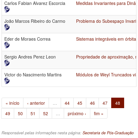
Carlos Fabian Alvarez Escorcia
Medidas Invariantes para Di
João Marcos Ribeiro do Carmo
Problema do Subespaço Invari
Eder de Moraes Correa
Sistemas integráveis em órbita
Sergio Andres Perez Leon
Propriedade de aproximação, 
Victor do Nascimento Martins
Módulos de Weyl Truncados via
« início
‹ anterior
…
44
45
46
47
48
49
50
51
52
…
próximo ›
fim »
Responsável pelas informações nesta página:
Secretaria de Pós-Graduação