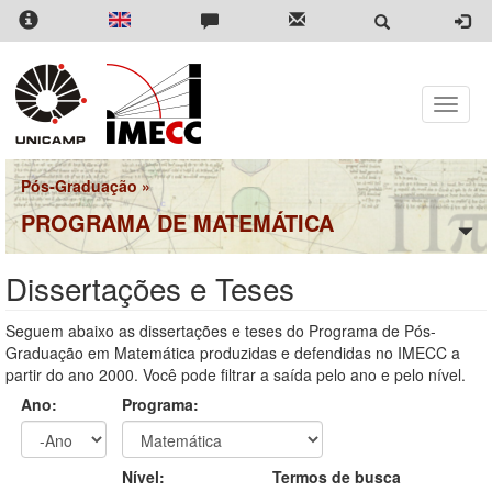
Pular
para
o
conteúdo
principal
Toggle
naviga
Pós-Graduação
»
PROGRAMA DE MATEMÁTICA
Dissertações e Teses
Seguem abaixo as dissertações e teses do Programa de Pós-
Graduação em Matemática produzidas e defendidas no IMECC a
partir do ano 2000. Você pode filtrar a saída pelo ano e pelo nível.
Ano:
Programa:
Ano
Ano:
Nível:
Termos de busca